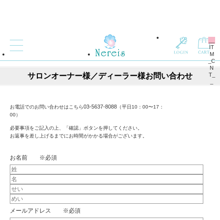
__
IT
M
_C
N
サロンオーナー様／ディーラー様お問い合わせ
T_
_
03-5637-8088
お電話でのお問い合わせはこちら
（平日10：00〜17：
00）
必要事項をご記入の上、「確認」ボタンを押してください。
お返事を差し上げるまでにお時間がかかる場合がございます。
お名前 ※必須
メールアドレス ※必須