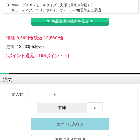
【CR002 ダイヤスモールサイズ：丸形（両利き対応）】
キューティクルエリアやネイルウォールの角質除去に最適
硬くなった角質やキューティクルの周りを滑らかにします。
シャンク（軸径）：約2mm
▼ 商品説明の続きを見る ▼
推奨回転数：8,000～10,000
【CR003 ダイヤサイドクリーン：細形（両利き対応）】
価格:
9,600円
(税込 10,560円)
サイドラインのルーススキン、細かいところにフットボール形や丸形でも剥しきれ
なかった頑固なサイドポケットなどにおすすめです。
定価: 13,200円(税込)
シャンク（軸径）：約2mm
推奨回転数：8,000～10,000
[ポイント還元 105ポイント～]
【CR004 ダイヤサイドクリーン：円錐形（両利き対応）】
ネイルルートやネイルウォールなど全体のルーススキン除去や、頑固なルースス
キンにもおすすめです。
注文
シャンク（軸径）：約2mm
推奨回転数：8,000～10,000
購入数：
個
【CR005 ダイヤバレル：丸筒ラウンド形（両利き対応）】
ネイルフォルド、サイドウォールのささくれを飛ばしたりするのに最適。
肌当たりがやさしく皮膚の薄いところに当てても痛みを感じにくいです。
在庫
○
シャンク（軸径）：約2mm
推奨回転数：8,000～10,000
【GP001 マルチビット：円錐台（両利き対応）】
先端はRカットされているため面取り不要。肌当たりも円柱形のものより優しい
ため、どなた様にも扱 いやすい設計です。