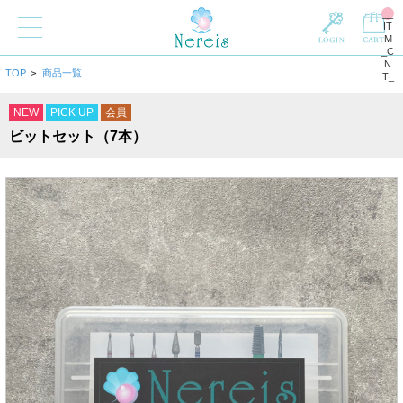
__
IT
M
_C
N
TOP
>
商品一覧
T_
_
NEW
PICK UP
会員
ビットセット（7本）