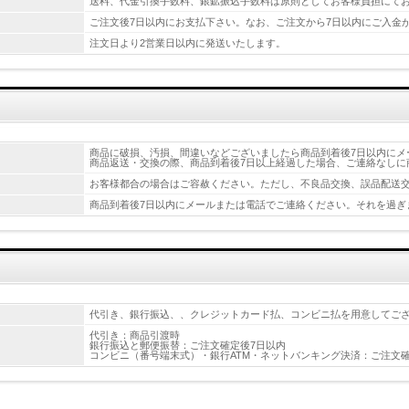
送料、代金引換手数料、銀鉱振込手数料は原則としてお客様負担にて
ご注文後7日以内にお支払下さい。なお、ご注文から7日以内にご入金
注文日より2営業日以内に発送いたします。
商品に破損、汚損、間違いなどございましたら商品到着後7日以内にメ
商品返送・交換の際、商品到着後7日以上経過した場合、ご連絡なしに
お客様都合の場合はご容赦ください。ただし、不良品交換、誤品配送
商品到着後7日以内にメールまたは電話でご連絡ください。それを過ぎ
代引き、銀行振込、、クレジットカード払、コンビニ払を用意してご
代引き：商品引渡時
銀行振込と郵便振替：ご注文確定後7日以内
コンビニ（番号端末式）・銀行ATM・ネットバンキング決済：ご注文確