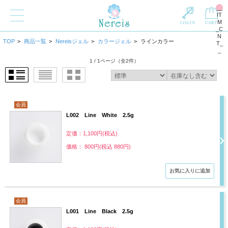
__
IT
M
_C
N
TOP
>
商品一覧
>
Nereisジェル
>
カラージェル
>
ラインカラー
T_
_
1 / 1ページ
（全2件）
会員
L002 Line White 2.5g
定価：1,100円(税込)
価格： 800円(税込 880円)
会員
L001 Line Black 2.5g