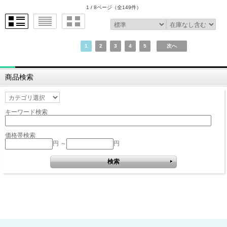
1 / 8ページ
（全149件）
1
2
3
4
5
次へ
商品検索
キーワード検索
価格帯検索
円 ～
円