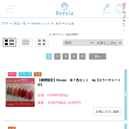
__
IT
M
_C
N
TOP
>
商品一覧
>
Nereisジェル
>
カラージェル
T_
_
1 / 8ページ
（全149件）
1
2
3
4
5
次へ
NEW
PICK UP
会員
【期間限定】Rouge 全７色セット 4g【カラーチャート
付】
定価：13,860円(税込)
価格： 9,091円(税込 10,000円)
会員