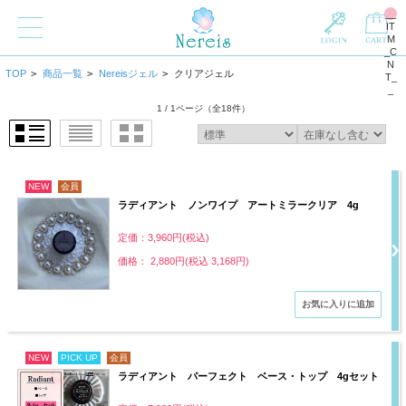
__
IT
M
_C
N
TOP
>
商品一覧
>
Nereisジェル
>
クリアジェル
T_
_
1 / 1ページ
（全18件）
NEW
会員
ラディアント ノンワイプ アートミラークリア 4g
定価：3,960円(税込)
価格： 2,880円(税込 3,168円)
NEW
PICK UP
会員
ラディアント パーフェクト ベース・トップ 4gセット