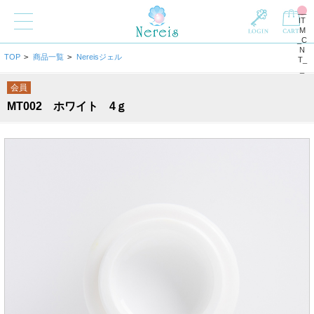
__
IT
M
_C
N
TOP
>
商品一覧
>
Nereisジェル
T_
_
会員
MT002 ホワイト 4ｇ