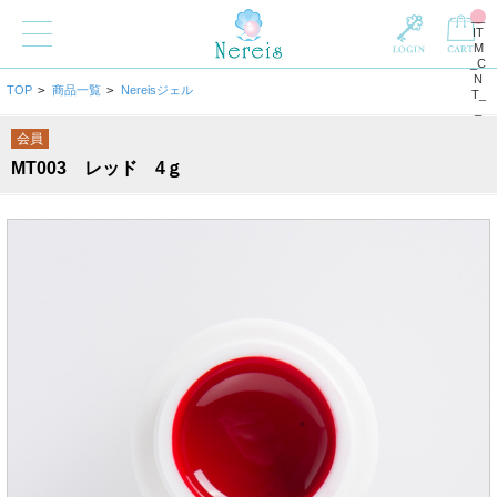
__
IT
M
_C
N
TOP
>
商品一覧
>
Nereisジェル
T_
_
会員
MT003 レッド 4ｇ