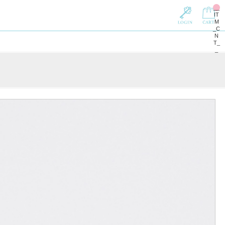
__
IT
M
_C
N
T_
_